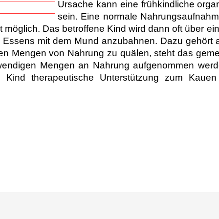
Ursache kann eine frühkindliche org
sein. Eine normale Nahrun
gsaufnahm
t möglich. Das betrof
fene Kind wird dann oft über e
s Essens mit dem Mund anzubahnen. Dazu gehört a
enen Mengen von Nahrung zu quälen, steht das ge
notwendigen Mengen an Nahrung aufgenommen wer
m Kin
d therapeutische Unterstützung zum Kauen 