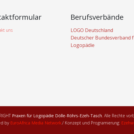
taktformular
Berufsverbände
LOGO Deutschland
Deutscher Bundesverband f
Logopädie
RIGHT
Praxen für Logopädie Dölle-Röhrs-Ezeh-Tasch
. Alle Rechte vor
ed by
EuroAfrica Media Network
.
/ Konzept und Programierung:
Ezehw