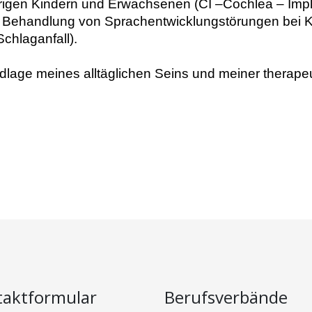
rigen Kindern und Erwachsenen (CI –Cochlea – Impl
Behandlung von Sprachentwicklungstörungen bei Ki
hlaganfall).
ndlage meines alltäglichen Seins und meiner therapeu
taktformular
Berufsverbände